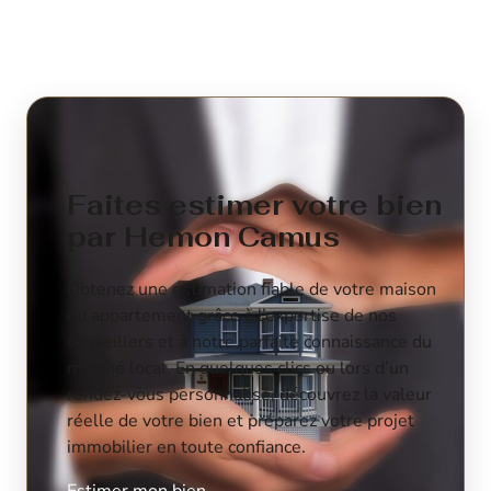
Faites estimer votre bien
par Hemon Camus
Obtenez une estimation fiable de votre maison
ou appartement grâce à l’expertise de nos
conseillers et à notre parfaite connaissance du
marché local. En quelques clics ou lors d’un
rendez-vous personnalisé, découvrez la valeur
réelle de votre bien et préparez votre projet
immobilier en toute confiance.
Estimer mon bien