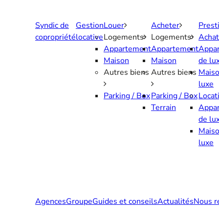
Aller
au
Syndic de
Gestion
Louer
Acheter
Prest
contenu
copropriété
locative
Logements
Logements
Achat
Appartement
Appartement
Appa
Maison
Maison
de lu
Autres biens
Autres biens
Maiso
luxe
Parking / Box
Parking / Box
Locat
Terrain
Appa
de lu
Maiso
luxe
Agences
Groupe
Guides et conseils
Actualités
Nous r
Contactez-nous