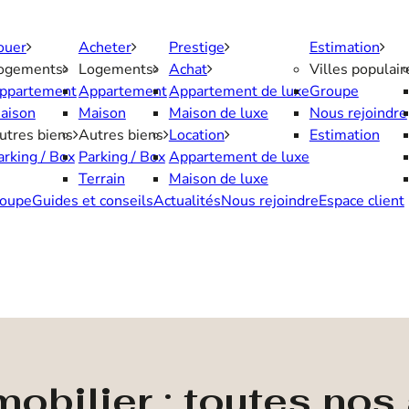
ouer
Acheter
Prestige
Estimation
ogements
Logements
Achat
Villes populair
ppartement
Appartement
Appartement de luxe
Groupe
aison
Maison
Maison de luxe
Nous rejoindre
utres biens
Autres biens
Location
Estimation
arking / Box
Parking / Box
Appartement de luxe
Terrain
Maison de luxe
oupe
Guides et conseils
Actualités
Nous rejoindre
Espace client
obilier : toutes no