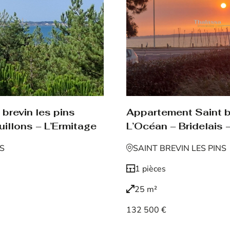
brevin les pins
Appartement Saint br
uillons – L’Ermitage
L’Océan – Bridelais –
NS
SAINT BREVIN LES PINS
1 pièces
25 m²
132 500 €