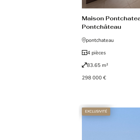
Maison Pontchate
Pontchâteau
pontchateau
4 pièces
83.65 m²
298 000 €
Voir le bien
EXCLUSIVITÉ