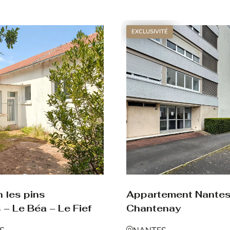
Voir le bien
EXCLUSIVITÉ
Appartement Nante
 les pins
Chantenay
 – Le Béa – Le Fief