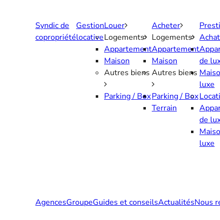
Aller
au
Syndic de
Gestion
Louer
Acheter
Prest
contenu
copropriété
locative
Logements
Logements
Achat
Appartement
Appartement
Appa
Maison
Maison
de lu
Autres biens
Autres biens
Maiso
luxe
Parking / Box
Parking / Box
Locat
Terrain
Appa
de lu
Maiso
luxe
Agences
Groupe
Guides et conseils
Actualités
Nous r
Contactez-nous