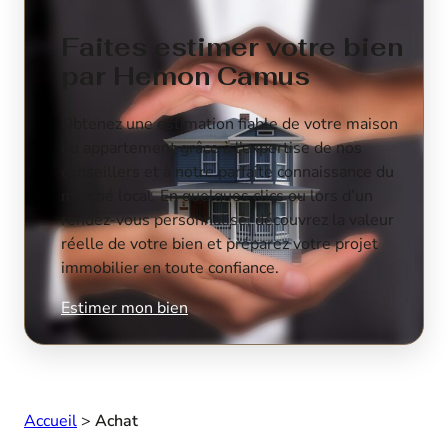
Faites estimer votre bien
par Hemon Camus
Obtenez une estimation fiable de votre maison
ou appartement grâce à l’expertise de nos
conseillers et à notre parfaite connaissance du
marché local. En quelques clics ou lors d’un
rendez-vous personnalisé, découvrez la valeur
réelle de votre bien et préparez votre projet
immobilier en toute confiance.
Estimer mon bien
Accueil
>
Achat