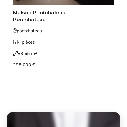
Maison Pontchateau
Pontchâteau
pontchateau
4 pièces
83.65 m²
298 000 €
Voir le bien