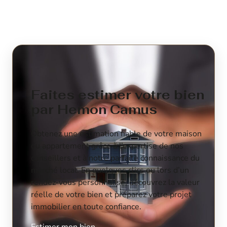
Faites estimer votre bien
par Hemon Camus
Obtenez une estimation fiable de votre maison
ou appartement grâce à l’expertise de nos
conseillers et à notre parfaite connaissance du
marché local. En quelques clics ou lors d’un
rendez-vous personnalisé, découvrez la valeur
réelle de votre bien et préparez votre projet
immobilier en toute confiance.
Estimer mon bien