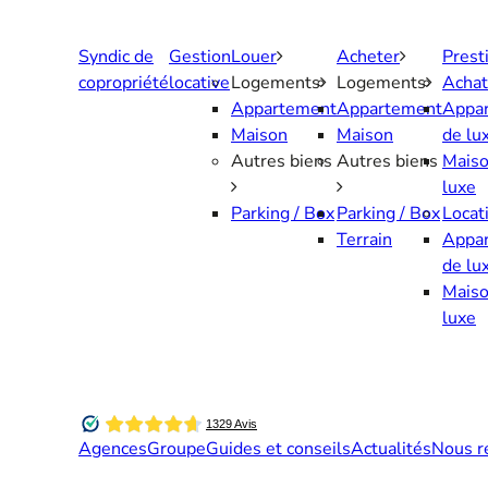
Aller
au
Syndic de
Gestion
Louer
Acheter
Prest
contenu
copropriété
locative
Logements
Logements
Achat
Appartement
Appartement
Appa
Maison
Maison
de lu
Autres biens
Autres biens
Maiso
luxe
Parking / Box
Parking / Box
Locat
Terrain
Appa
de lu
Maiso
luxe
Agences
Groupe
Guides et conseils
Actualités
Nous r
Contactez-nous