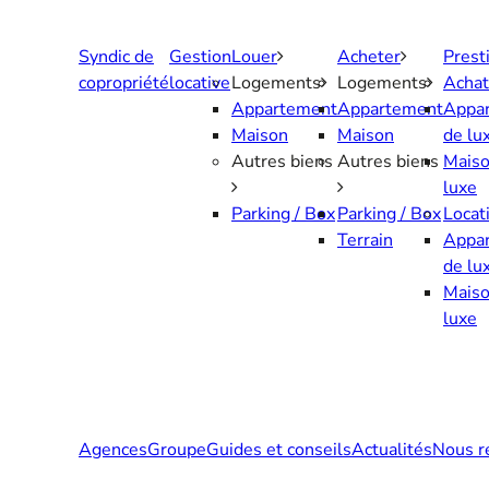
Aller
au
Syndic de
Gestion
Louer
Acheter
Prest
contenu
copropriété
locative
Logements
Logements
Achat
Appartement
Appartement
Appa
Maison
Maison
de lu
Autres biens
Autres biens
Maiso
luxe
Parking / Box
Parking / Box
Locat
Terrain
Appa
de lu
Maiso
luxe
Agences
Groupe
Guides et conseils
Actualités
Nous r
Contactez-nous