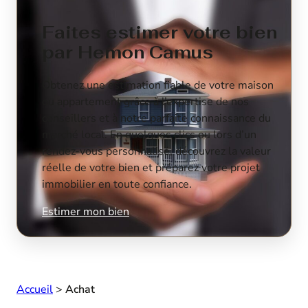
Faites estimer votre bien
par Hemon Camus
Obtenez une estimation fiable de votre maison
ou appartement grâce à l’expertise de nos
conseillers et à notre parfaite connaissance du
marché local. En quelques clics ou lors d’un
rendez-vous personnalisé, découvrez la valeur
réelle de votre bien et préparez votre projet
immobilier en toute confiance.
Estimer mon bien
Accueil
>
Achat