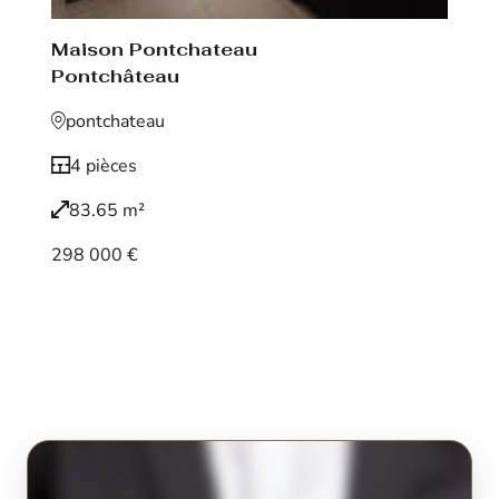
Maison Pontchateau
Pontchâteau
pontchateau
4 pièces
83.65 m²
298 000 €
Voir le bien