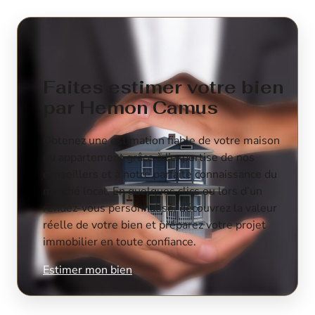
Faites estimer votre bien
par Hemon Camus
Obtenez une estimation fiable de votre maison
ou appartement grâce à l’expertise de nos
conseillers et à notre parfaite connaissance du
marché local. En quelques clics ou lors d’un
rendez-vous personnalisé, découvrez la valeur
réelle de votre bien et préparez votre projet
immobilier en toute confiance.
Estimer mon bien