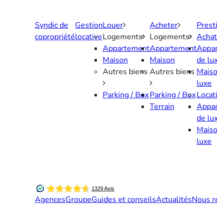
Aller
au
Syndic de
Gestion
Louer
Acheter
Prest
contenu
copropriété
locative
Logements
Logements
Achat
Appartement
Appartement
Appa
Maison
Maison
de lu
Autres biens
Autres biens
Maiso
luxe
Parking / Box
Parking / Box
Locat
Terrain
Appa
de lu
Maiso
luxe
Agences
Groupe
Guides et conseils
Actualités
Nous r
Contactez-nous