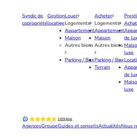
Aller
au
Syndic de
Gestion
Louer
Acheter
Prest
contenu
copropriété
locative
Logements
Logements
Achat
Appartement
Appartement
Appa
Maison
Maison
de lu
Autres biens
Autres biens
Maiso
luxe
Parking / Box
Parking / Box
Locat
Terrain
Appa
de lu
Maiso
luxe
Agences
Groupe
Guides et conseils
Actualités
Nous r
Contactez-nous