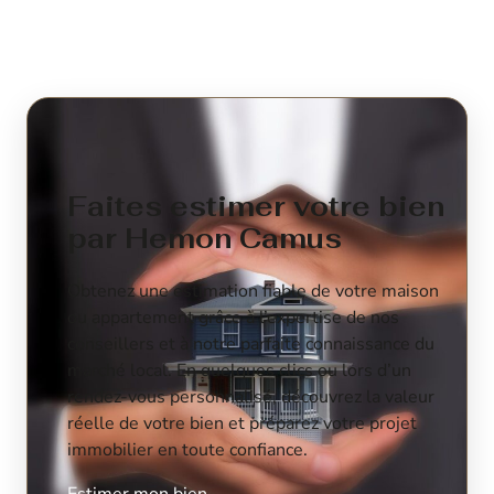
Faites estimer votre bien
par Hemon Camus
Obtenez une estimation fiable de votre maison
ou appartement grâce à l’expertise de nos
conseillers et à notre parfaite connaissance du
marché local. En quelques clics ou lors d’un
rendez-vous personnalisé, découvrez la valeur
réelle de votre bien et préparez votre projet
immobilier en toute confiance.
Estimer mon bien