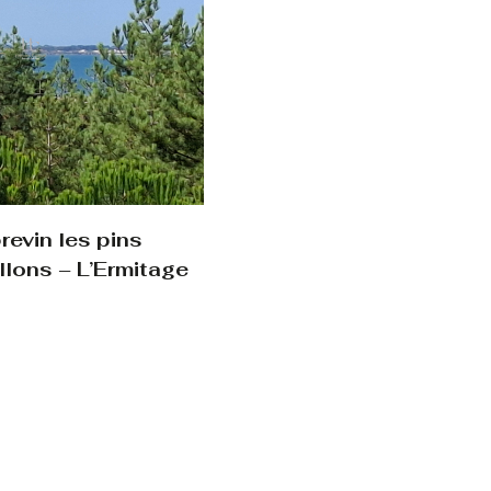
evin les pins
llons – L’Ermitage