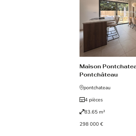
Maison Pontchate
Pontchâteau
pontchateau
4 pièces
83.65 m²
298 000 €