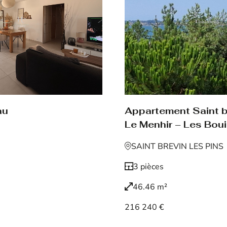
au
Appartement Saint br
Le Menhir – Les Boui
SAINT BREVIN LES PINS
3 pièces
46.46 m²
216 240 €