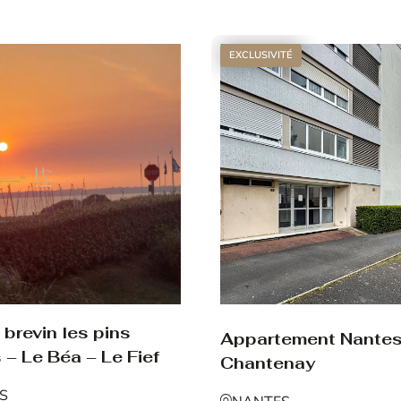
Voir le bien
EXCLUSIVITÉ
brevin les pins
Appartement Nante
 – Le Béa – Le Fief
Chantenay
NS