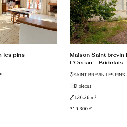
 les pins
Maison Saint brevin 
L’Océan – Bridelais –
NS
SAINT BREVIN LES PINS
9 pièces
136.26 m²
319 300 €
Voir le bien