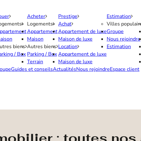
ouer
Acheter
Prestige
Estimation
ogements
Logements
Achat
Villes populair
ppartement
Appartement
Appartement de luxe
Groupe
aison
Maison
Maison de luxe
Nous rejoindre
utres biens
Autres biens
Location
Estimation
arking / Box
Parking / Box
Appartement de luxe
Terrain
Maison de luxe
oupe
Guides et conseils
Actualités
Nous rejoindre
Espace client
obilier : toutes no