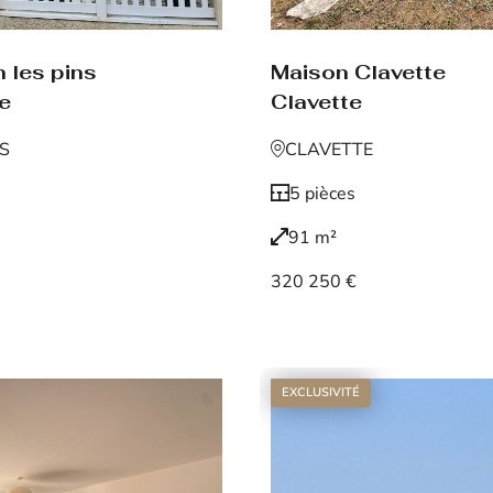
 les pins
Maison Clavette
de
Clavette
NS
CLAVETTE
5 pièces
91 m²
320 250 €
Voir le bien
EXCLUSIVITÉ