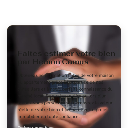
Faites estimer votre bien
par Hemon Camus
Obtenez une estimation fiable de votre maison
ou appartement grâce à l’expertise de nos
conseillers et à notre parfaite connaissance du
marché local. En quelques clics ou lors d’un
rendez-vous personnalisé, découvrez la valeur
réelle de votre bien et préparez votre projet
immobilier en toute confiance.
Estimer mon bien