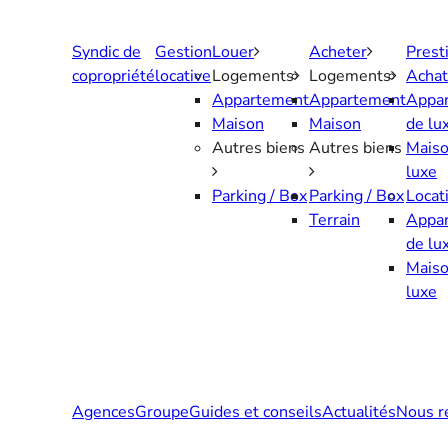
Aller
au
Syndic de
Gestion
Louer
Acheter
Prest
contenu
copropriété
locative
Logements
Logements
Achat
Appartement
Appartement
Appa
Maison
Maison
de lu
Autres biens
Autres biens
Maiso
luxe
Parking / Box
Parking / Box
Locat
Terrain
Appa
de lu
Maiso
luxe
Agences
Groupe
Guides et conseils
Actualités
Nous r
Contactez-nous