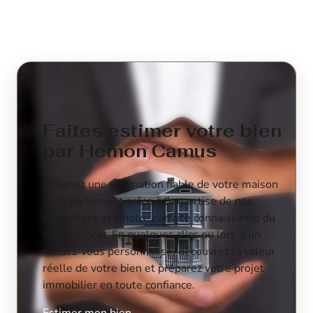
Faites estimer votre bien
par Hemon Camus
Obtenez une estimation fiable de votre maison
ou appartement grâce à l’expertise de nos
conseillers et à notre parfaite connaissance du
marché local. En quelques clics ou lors d’un
rendez-vous personnalisé, découvrez la valeur
réelle de votre bien et préparez votre projet
immobilier en toute confiance.
Estimer mon bien