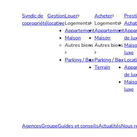
Aller
au
Syndic de
Gestion
Louer
Acheter
Prest
contenu
copropriété
locative
Logements
Logements
Achat
Appartement
Appartement
Appa
Maison
Maison
de lu
Autres biens
Autres biens
Maiso
luxe
Parking / Box
Parking / Box
Locat
Terrain
Appa
de lu
Maiso
luxe
Agences
Groupe
Guides et conseils
Actualités
Nous r
Contactez-nous