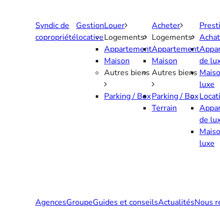
Aller
au
Syndic de
Gestion
Louer
Acheter
Prest
contenu
copropriété
locative
Logements
Logements
Achat
Appartement
Appartement
Appa
Maison
Maison
de lu
Autres biens
Autres biens
Maiso
luxe
Parking / Box
Parking / Box
Locat
Terrain
Appa
de lu
Maiso
luxe
Agences
Groupe
Guides et conseils
Actualités
Nous r
Contactez-nous