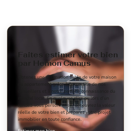
Faites estimer votre bien
par Hemon Camus
Obtenez une estimation fiable de votre maison
ou appartement grâce à l’expertise de nos
conseillers et à notre parfaite connaissance du
marché local. En quelques clics ou lors d’un
rendez-vous personnalisé, découvrez la valeur
réelle de votre bien et préparez votre projet
immobilier en toute confiance.
Estimer mon bien