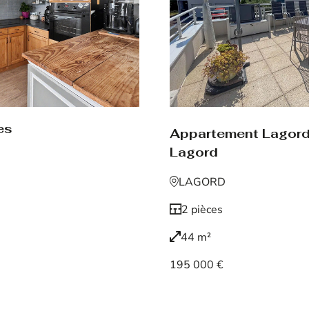
es
Appartement Lagor
Lagord
LAGORD
2 pièces
44 m²
195 000 €
Voir le bien