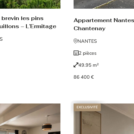
brevin les pins
Appartement Nante
uillons – L’Ermitage
Chantenay
NS
NANTES
2 pièces
49.95 m²
86 400 €
Voir le bien
EXCLUSIVITÉ