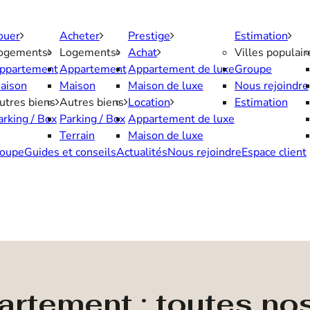
ouer
Acheter
Prestige
Estimation
ogements
Logements
Achat
Villes populair
ppartement
Appartement
Appartement de luxe
Groupe
aison
Maison
Maison de luxe
Nous rejoindre
utres biens
Autres biens
Location
Estimation
arking / Box
Parking / Box
Appartement de luxe
Terrain
Maison de luxe
oupe
Guides et conseils
Actualités
Nous rejoindre
Espace client
artement : toutes no