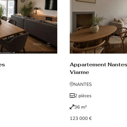
es
Appartement Nante
Viarme
NANTES
2 pièces
36 m²
123 000 €