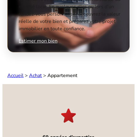
marché local. En quelques clics ou lors d’un
rendez-vous personnalisé, découvrez la valeur
réelle de votre bien et préparez votre projet
immobilier en toute confiance.
Estimer mon bien
Accueil
>
Achat
>
Appartement