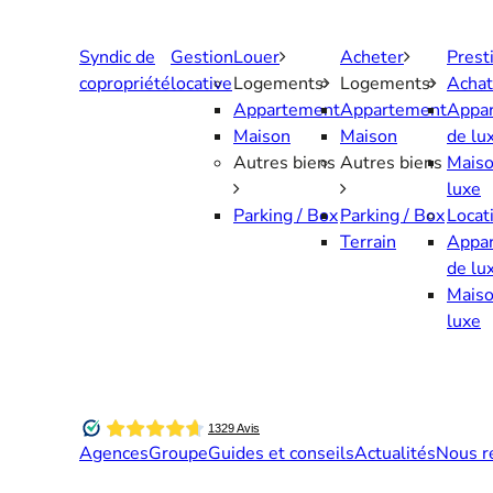
Aller
au
Syndic de
Gestion
Louer
Acheter
Prest
contenu
copropriété
locative
Logements
Logements
Achat
Appartement
Appartement
Appa
Maison
Maison
de lu
Autres biens
Autres biens
Maiso
luxe
Parking / Box
Parking / Box
Locat
Terrain
Appa
de lu
Maiso
luxe
Agences
Groupe
Guides et conseils
Actualités
Nous r
Contactez-nous