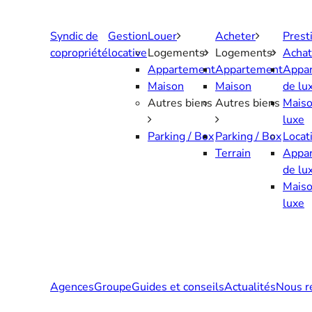
Aller
au
Syndic de
Gestion
Louer
Acheter
Prest
contenu
copropriété
locative
Logements
Logements
Achat
Appartement
Appartement
Appa
Maison
Maison
de lu
Autres biens
Autres biens
Maiso
luxe
Parking / Box
Parking / Box
Locat
Terrain
Appa
de lu
Maiso
luxe
Agences
Groupe
Guides et conseils
Actualités
Nous r
Contactez-nous