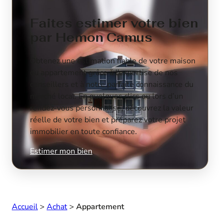
Faites estimer votre bien
par Hemon Camus
Obtenez une estimation fiable de votre maison
ou appartement grâce à l’expertise de nos
conseillers et à notre parfaite connaissance du
marché local. En quelques clics ou lors d’un
rendez-vous personnalisé, découvrez la valeur
réelle de votre bien et préparez votre projet
immobilier en toute confiance.
Estimer mon bien
Accueil
>
Achat
>
Appartement