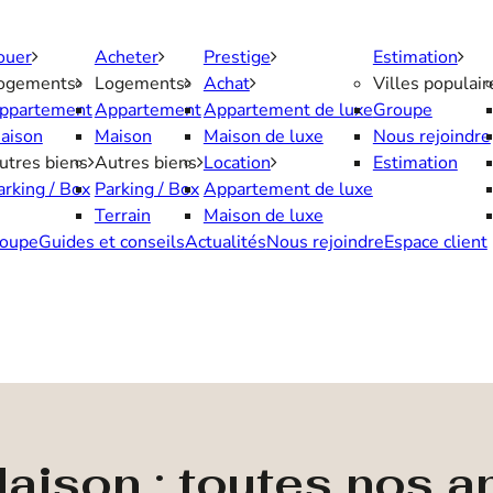
ouer
Acheter
Prestige
Estimation
ogements
Logements
Achat
Villes populair
ppartement
Appartement
Appartement de luxe
Groupe
aison
Maison
Maison de luxe
Nous rejoindre
utres biens
Autres biens
Location
Estimation
arking / Box
Parking / Box
Appartement de luxe
Terrain
Maison de luxe
oupe
Guides et conseils
Actualités
Nous rejoindre
Espace client
aison : toutes nos 