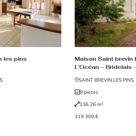
 les pins
Maison Saint brevin 
L’Océan – Bridelais –
NS
SAINT BREVIN LES PINS
9 pièces
136.26 m²
319 300 €
Voir le bien