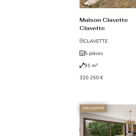
Maison Clavette
Clavette
CLAVETTE
5 pièces
91 m²
320 250 €
Voir le bien
EXCLUSIVITÉ