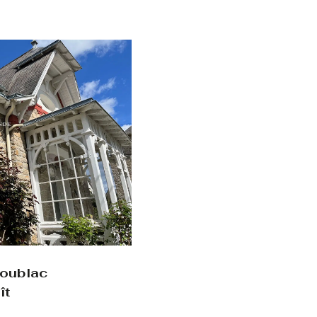
coublac
ît