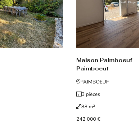
Maison Paimboeuf
Paimboeuf
PAIMBOEUF
3 pièces
88 m²
242 000 €
Voir le bien