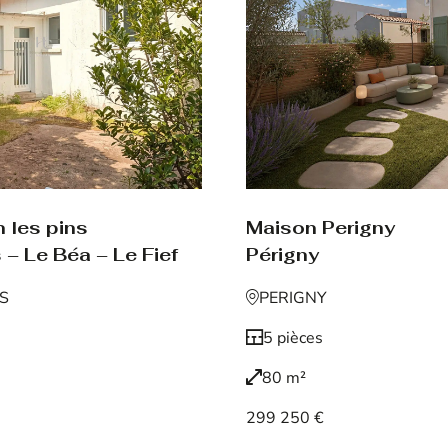
Maison Perigny
 les pins
Périgny
 – Le Béa – Le Fief
PERIGNY
NS
5 pièces
80 m²
299 250 €