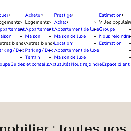
ouer
Acheter
Prestige
Estimation
ogements
Logements
Achat
Villes populair
ppartement
Appartement
Appartement de luxe
Groupe
aison
Maison
Maison de luxe
Nous rejoindre
utres biens
Autres biens
Location
Estimation
arking / Box
Parking / Box
Appartement de luxe
Terrain
Maison de luxe
oupe
Guides et conseils
Actualités
Nous rejoindre
Espace client
obilier : toutes no