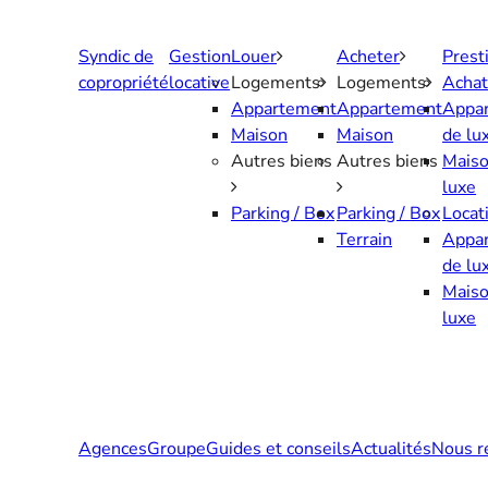
Aller
au
Syndic de
Gestion
Louer
Acheter
Prest
contenu
copropriété
locative
Logements
Logements
Achat
Appartement
Appartement
Appa
Maison
Maison
de lu
Autres biens
Autres biens
Maiso
luxe
Parking / Box
Parking / Box
Locat
Terrain
Appa
de lu
Maiso
luxe
Agences
Groupe
Guides et conseils
Actualités
Nous r
Contactez-nous