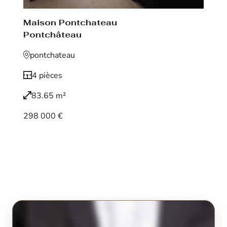
Maison Pontchateau
Pontchâteau
pontchateau
4 pièces
83.65 m²
298 000 €
Voir le bien