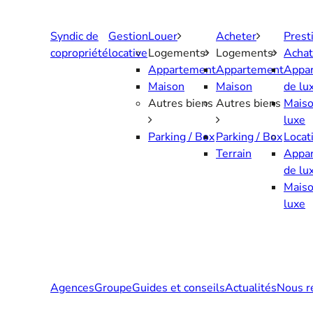
Aller
au
Syndic de
Gestion
Louer
Acheter
Prest
contenu
copropriété
locative
Logements
Logements
Achat
Appartement
Appartement
Appa
Maison
Maison
de lu
Autres biens
Autres biens
Maiso
luxe
Parking / Box
Parking / Box
Locat
Terrain
Appa
de lu
Maiso
luxe
Agences
Groupe
Guides et conseils
Actualités
Nous r
Contactez-nous