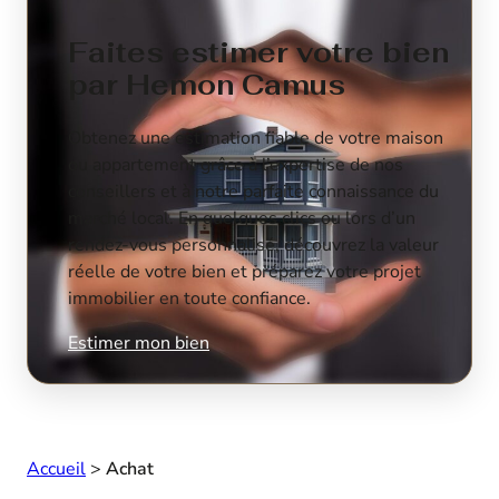
Faites estimer votre bien
par Hemon Camus
Obtenez une estimation fiable de votre maison
ou appartement grâce à l’expertise de nos
conseillers et à notre parfaite connaissance du
marché local. En quelques clics ou lors d’un
rendez-vous personnalisé, découvrez la valeur
réelle de votre bien et préparez votre projet
immobilier en toute confiance.
Estimer mon bien
Accueil
>
Achat