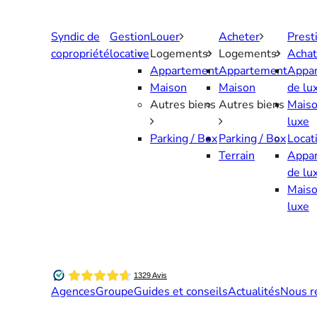
Aller
au
Syndic de
Gestion
Louer
Acheter
Prest
contenu
copropriété
locative
Logements
Logements
Achat
Appartement
Appartement
Appa
Maison
Maison
de lu
Autres biens
Autres biens
Maiso
luxe
Parking / Box
Parking / Box
Locat
Terrain
Appa
de lu
Maiso
luxe
Agences
Groupe
Guides et conseils
Actualités
Nous r
Contactez-nous