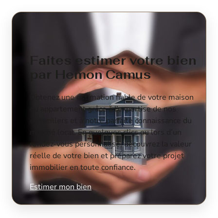
Faites estimer votre bien
par Hemon Camus
Obtenez une estimation fiable de votre maison
ou appartement grâce à l’expertise de nos
conseillers et à notre parfaite connaissance du
marché local. En quelques clics ou lors d’un
rendez-vous personnalisé, découvrez la valeur
réelle de votre bien et préparez votre projet
immobilier en toute confiance.
Estimer mon bien