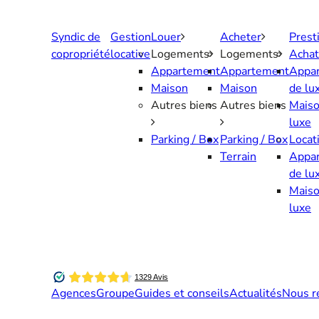
Aller
au
Syndic de
Gestion
Louer
Acheter
Prest
contenu
copropriété
locative
Logements
Logements
Achat
Appartement
Appartement
Appa
Maison
Maison
de lu
Autres biens
Autres biens
Maiso
luxe
Parking / Box
Parking / Box
Locat
Terrain
Appa
de lu
Maiso
luxe
Agences
Groupe
Guides et conseils
Actualités
Nous r
Contactez-nous