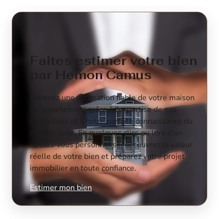
Faites estimer votre bien
par Hemon Camus
Obtenez une estimation fiable de votre maison
ou appartement grâce à l’expertise de nos
conseillers et à notre parfaite connaissance du
marché local. En quelques clics ou lors d’un
rendez-vous personnalisé, découvrez la valeur
réelle de votre bien et préparez votre projet
immobilier en toute confiance.
Estimer mon bien