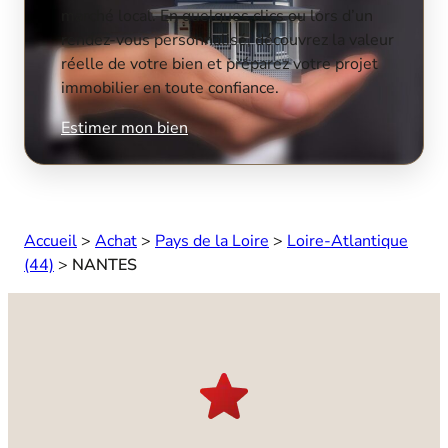
marché local. En quelques clics ou lors d’un
rendez-vous personnalisé, découvrez la valeur
réelle de votre bien et préparez votre projet
immobilier en toute confiance.
Estimer mon bien
Accueil
>
Achat
>
Pays de la Loire
>
Loire-Atlantique
(44)
>
NANTES