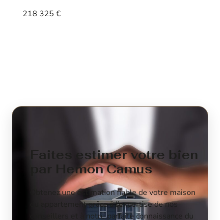
218 325 €
Voir le bien
Faites estimer votre bien
par Hemon Camus
Obtenez une estimation fiable de votre maison
ou appartement grâce à l’expertise de nos
conseillers et à notre parfaite connaissance du