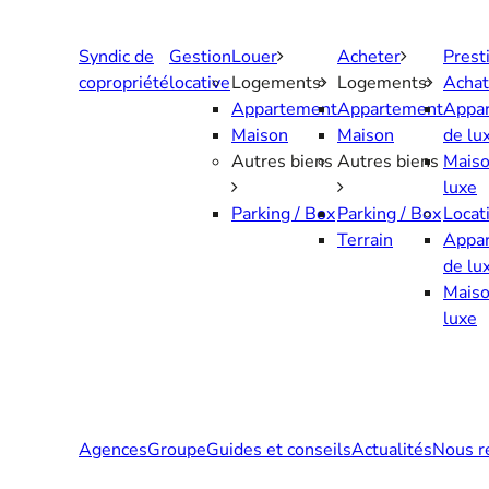
Aller
au
Syndic de
Gestion
Louer
Acheter
Prest
contenu
copropriété
locative
Logements
Logements
Achat
Appartement
Appartement
Appa
Maison
Maison
de lu
Autres biens
Autres biens
Maiso
luxe
Parking / Box
Parking / Box
Locat
Terrain
Appa
de lu
Maiso
luxe
Agences
Groupe
Guides et conseils
Actualités
Nous r
Contactez-nous