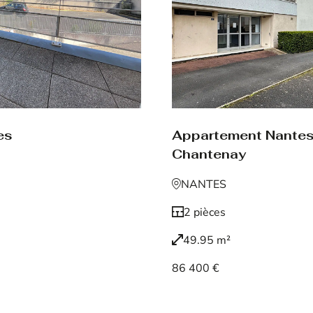
Appartement Nante
es
Chantenay
NANTES
2 pièces
49.95 m²
86 400 €
Voir le bien