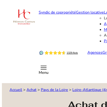
Aller
au
Syndic de copropriété
Gestion locative
L
contenu
L
A
M
A
P
Agences
Gr
Contactez-nous
Menu
Accueil
>
Achat
>
Pays de la Loire
>
Loire-Atlantique (4
Achat 