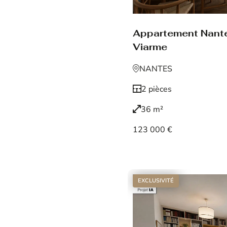
Appartement Nant
Viarme
NANTES
2 pièces
36 m²
123 000 €
Voir le bien
EXCLUSIVITÉ