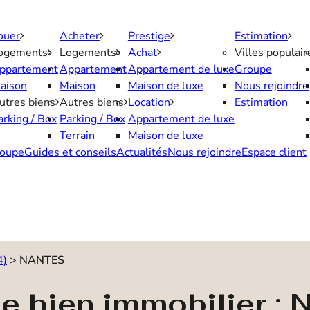
ouer
Acheter
Prestige
Estimation
ogements
Logements
Achat
Villes populair
ppartement
Appartement
Appartement de luxe
Groupe
aison
Maison
Maison de luxe
Nous rejoindre
utres biens
Autres biens
Location
Estimation
arking / Box
Parking / Box
Appartement de luxe
Terrain
Maison de luxe
oupe
Guides et conseils
Actualités
Nous rejoindre
Espace client
4)
>
NANTES
de bien immobilier :