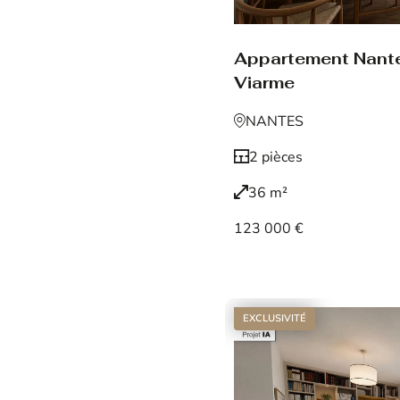
Appartement Nant
Viarme
NANTES
2 pièces
36 m²
123 000 €
Voir le bien
EXCLUSIVITÉ