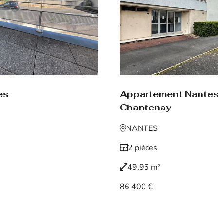
Appartement Nante
es
Chantenay
NANTES
2 pièces
49.95 m²
86 400 €
Voir le bien