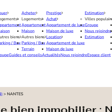
ouer
Acheter
Prestige
Estimation
ogements
Logements
Achat
Villes populair
ppartement
Appartement
Appartement de luxe
Groupe
aison
Maison
Maison de luxe
Nous rejoindre
utres biens
Autres biens
Location
Estimation
arking / Box
Parking / Box
Appartement de luxe
Terrain
Maison de luxe
oupe
Guides et conseils
Actualités
Nous rejoindre
Espace client
4)
>
NANTES
de bien immobilier :