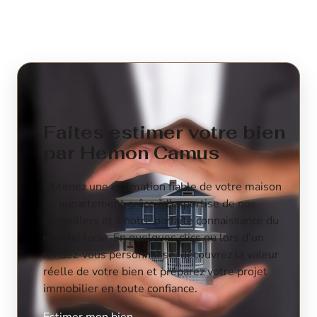
Faites estimer votre bien
par Hemon Camus
Obtenez une estimation fiable de votre maison
ou appartement grâce à l’expertise de nos
conseillers et à notre parfaite connaissance du
marché local. En quelques clics ou lors d’un
rendez-vous personnalisé, découvrez la valeur
réelle de votre bien et préparez votre projet
immobilier en toute confiance.
Estimer mon bien