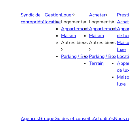
Aller
au
Syndic de
Gestion
Louer
Acheter
Prest
contenu
copropriété
locative
Logements
Logements
Achat
Appartement
Appartement
Appa
Maison
Maison
de lu
Autres biens
Autres biens
Maiso
luxe
Parking / Box
Parking / Box
Locat
Terrain
Appa
de lu
Maiso
luxe
Agences
Groupe
Guides et conseils
Actualités
Nous r
Contactez-nous