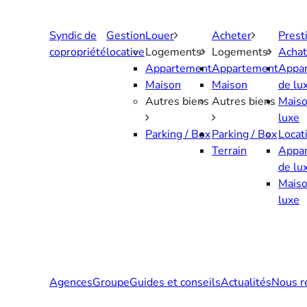
Aller
au
Syndic de
Gestion
Louer
Acheter
Prest
contenu
copropriété
locative
Logements
Logements
Achat
Appartement
Appartement
Appa
Maison
Maison
de lu
Autres biens
Autres biens
Maiso
luxe
Parking / Box
Parking / Box
Locat
Terrain
Appa
de lu
Maiso
luxe
Agences
Groupe
Guides et conseils
Actualités
Nous r
Contactez-nous