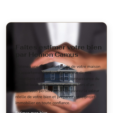
Faites estimer votre bien
par Hemon Camus
Obtenez une estimation fiable de votre maison
ou appartement grâce à l’expertise de nos
conseillers et à notre parfaite connaissance du
marché local. En quelques clics ou lors d’un
rendez-vous personnalisé, découvrez la valeur
réelle de votre bien et préparez votre projet
immobilier en toute confiance.
Estimer mon bien