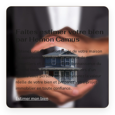
Faites estimer votre bien
par Hemon Camus
Obtenez une estimation fiable de votre maison
ou appartement grâce à l’expertise de nos
conseillers et à notre parfaite connaissance du
marché local. En quelques clics ou lors d’un
rendez-vous personnalisé, découvrez la valeur
réelle de votre bien et préparez votre projet
immobilier en toute confiance.
Estimer mon bien