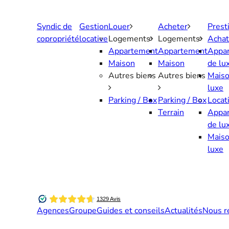
Aller
au
Syndic de
Gestion
Louer
Acheter
Prest
contenu
copropriété
locative
Logements
Logements
Achat
Appartement
Appartement
Appa
Maison
Maison
de lu
Autres biens
Autres biens
Maiso
luxe
Parking / Box
Parking / Box
Locat
Terrain
Appa
de lu
Maiso
luxe
Agences
Groupe
Guides et conseils
Actualités
Nous r
Contactez-nous