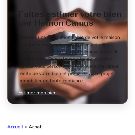
Faites estimer votre bien
par Hemon Camus
Obtenez une estimation fiable de votre maison
ou appartement grâce à l’expertise de nos
conseillers et à notre parfaite connaissance du
marché local. En quelques clics ou lors d’un
rendez-vous personnalisé, découvrez la valeur
réelle de votre bien et préparez votre projet
immobilier en toute confiance.
Estimer mon bien
Accueil
>
Achat