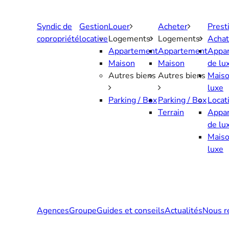
Aller
au
Syndic de
Gestion
Louer
Acheter
Prest
contenu
copropriété
locative
Logements
Logements
Achat
Appartement
Appartement
Appa
Maison
Maison
de lu
Autres biens
Autres biens
Maiso
luxe
Parking / Box
Parking / Box
Locat
Terrain
Appa
de lu
Maiso
luxe
Agences
Groupe
Guides et conseils
Actualités
Nous r
Contactez-nous