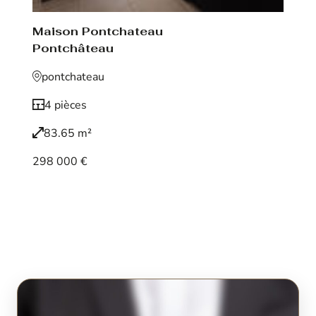
Maison Pontchateau
Pontchâteau
pontchateau
4 pièces
83.65 m²
298 000 €
Voir le bien