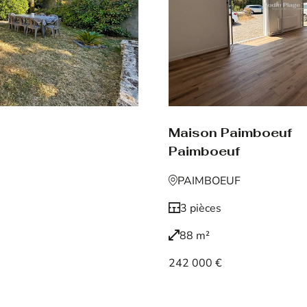
Maison Paimboeuf
Paimboeuf
PAIMBOEUF
3 pièces
88 m²
242 000 €
Voir le bien