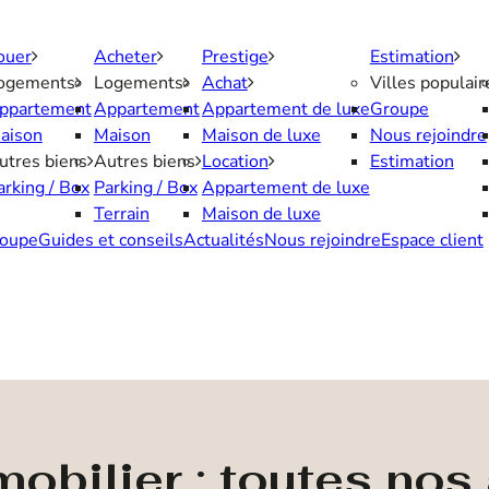
ouer
Acheter
Prestige
Estimation
ogements
Logements
Achat
Villes populair
ppartement
Appartement
Appartement de luxe
Groupe
aison
Maison
Maison de luxe
Nous rejoindre
utres biens
Autres biens
Location
Estimation
arking / Box
Parking / Box
Appartement de luxe
Terrain
Maison de luxe
oupe
Guides et conseils
Actualités
Nous rejoindre
Espace client
obilier : toutes no