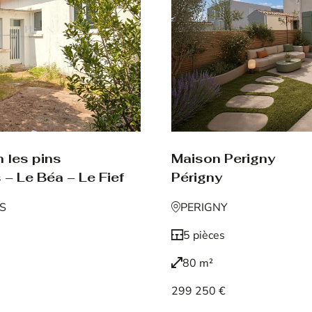
Maison Perigny
 les pins
Périgny
 – Le Béa – Le Fief
PERIGNY
NS
5 pièces
80 m²
299 250 €