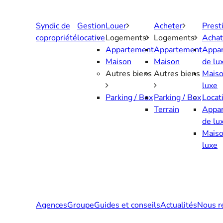
Aller
au
Syndic de
Gestion
Louer
Acheter
Prest
contenu
copropriété
locative
Logements
Logements
Achat
Appartement
Appartement
Appa
Maison
Maison
de lu
Autres biens
Autres biens
Maiso
luxe
Parking / Box
Parking / Box
Locat
Terrain
Appa
de lu
Maiso
luxe
Agences
Groupe
Guides et conseils
Actualités
Nous r
Contactez-nous