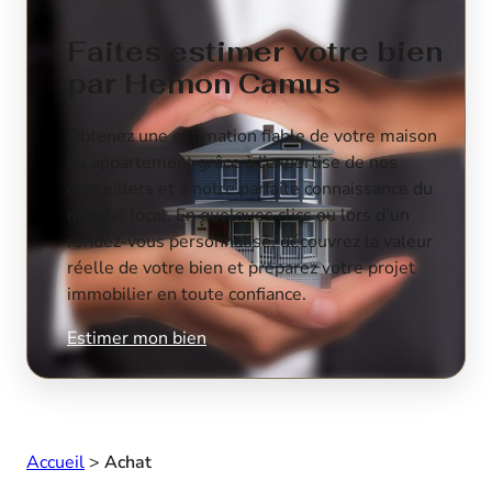
Faites estimer votre bien
par Hemon Camus
Obtenez une estimation fiable de votre maison
ou appartement grâce à l’expertise de nos
conseillers et à notre parfaite connaissance du
marché local. En quelques clics ou lors d’un
rendez-vous personnalisé, découvrez la valeur
réelle de votre bien et préparez votre projet
immobilier en toute confiance.
Estimer mon bien
Accueil
>
Achat